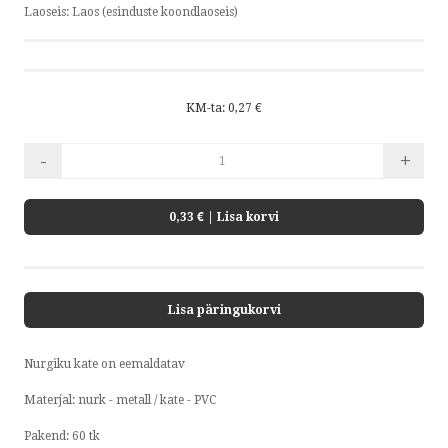
FACEBOOK
Laoseis:
Laos (esinduste koondlaoseis)
by ShopRoller
KM-ta: 0,27 €
-
+
0,33 €
| Lisa korvi
Lisa päringukorvi
Nurgiku kate on eemaldatav
Materjal: nurk - metall / kate - PVC
Pakend: 60 tk