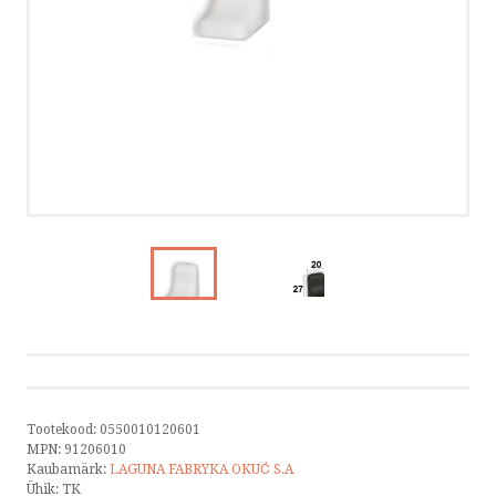
PROJEKTIMÜÜK
HÄFELE
KATALOOGID
UUDIS
VÕTA ÜHENDUST
HELISTA
KIRJUTA
Tootekood:
0550010120601
SMS
MPN:
91206010
Kaubamärk:
LAGUNA FABRYKA OKUĆ S.A
Ühik:
TK