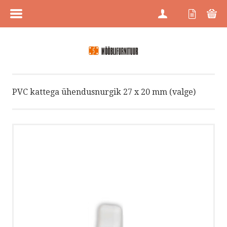
MENÜÜ
HOME
PVC kattega ühendusnurgik 27 x 20 mm (valge)
TOOTEGRUPID
KAUBAMÄRGID
SOODUS
UUED TOOTED
KAUPLUSED
FIRMAST