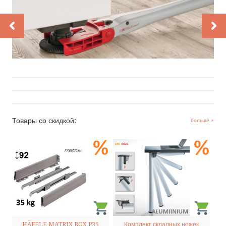
HÄFELE
КАТАЛОГИ
НОВОСТИ
КОНТАКТ
Товары со скидкой:
больше »
ПОЗВОНИТЕ НАМ
НАПИШИТЕ НАМ
SMS
FACEBOOK
HÄFELE MATRIX BOX P35
Комплект складных ножек