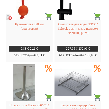
Ручка-кнопка ø28 мм
Смеситель для воды "EPOS"
(оранжевая)
Schock с вытяжным изливом
(чёрный / puro)
0,88 €
2,21 €
227,66 €
252,96 €
без НСО:
1,78 €
0,71 €
без НСО:
204,00 €
183,60 €
Ножка стола Bistro ø50/↕730
Выдвижная гардеробная