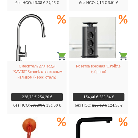
без НСО:
45,38 €
27,23 €
без НСО:
7,15 €
5,01 €
Смеситель для воды
Розетка врезная 'Evoline'
"KAVUS" Schock с вытяжным
(чёрная)
изливом (нерж. сталь)
228,78 €
254,20 €
154,46 €
280,84 €
без НСО:
205,00 €
184,50 €
без НСО:
226,48 €
124,56 €