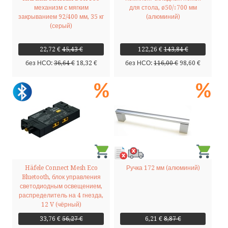
механизм с мягким
для стола, ø50/↕700 мм
by ShopRoller
закрыванием 92/400 мм, 35 кг
(алюминий)
(серый)
22,72 €
45,43 €
122,26 €
143,84 €
без НСО:
36,64 €
18,32 €
без НСО:
116,00 €
98,60 €
Häfele Connect Mesh Eco
Ручка 172 мм (алюминий)
Bluetooth, блок управления
светодиодным освещением,
распределитель на 4 гнезда,
12 V (чёрный)
33,76 €
56,27 €
6,21 €
8,87 €