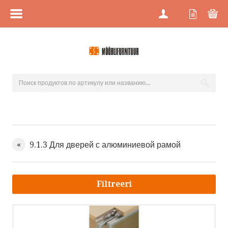
МЕНЮ
ГЛАВНАЯ
КАТЕГОРИИ
РАСПРОДАЖА
НОВИНКИ
«
9.1.3 Для дверей с алюминиевой рамой
МАГАЗИНЫ
Filtreeri
О НАС
ПРОЕКТНАЯ ПРОДАЖА