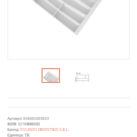
HÄFELE
КАТАЛОГИ
НОВОСТИ
КОНТАКТ
ПОЗВОНИТЕ НАМ
НАПИШИТЕ НАМ
SMS
Артикул:
056001003053
FACEBOOK
MPN:
3276NN80BI
Бренд:
VOLPATO INDUSTRIE S.R.L.
Единица:
TK