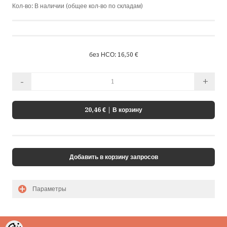
Кол-во:
В наличии (общее кол-во по складам)
by ShopRoller
без НСО: 16,50 €
-
+
20,46 €
| В корзину
Добавить в корзину запросов
Параметры