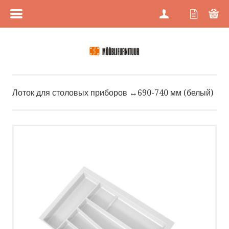
МЕНЮ
ГЛАВНАЯ
Лоток для столовых приборов ↔690-740 мм (белый)
КАТЕГОРИИ
РАСПРОДАЖА
НОВИНКИ
МАГАЗИНЫ
О НАС
ПРОЕКТНАЯ ПРОДАЖА