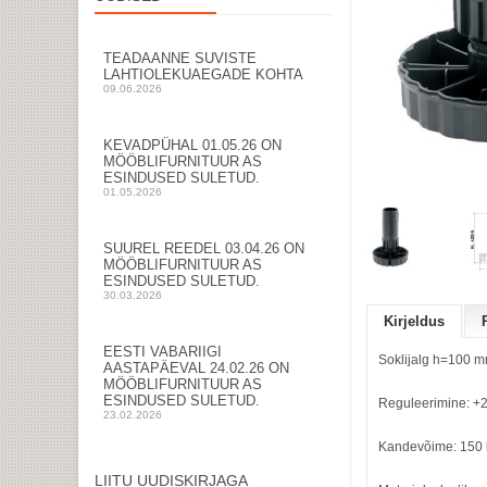
TEADAANNE SUVISTE
LAHTIOLEKUAEGADE KOHTA
09.06.2026
KEVADPÜHAL 01.05.26 ON
MÖÖBLIFURNITUUR AS
ESINDUSED SULETUD.
01.05.2026
SUUREL REEDEL 03.04.26 ON
MÖÖBLIFURNITUUR AS
ESINDUSED SULETUD.
30.03.2026
Kirjeldus
EESTI VABARIIGI
Soklijalg h=100 m
AASTAPÄEVAL 24.02.26 ON
MÖÖBLIFURNITUUR AS
ESINDUSED SULETUD.
Reguleerimine: +
23.02.2026
Kandevõime: 150 k
LIITU UUDISKIRJAGA