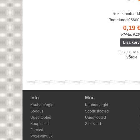
Soklikinnitus 
Tootekood
:0560
0,19 
KM-ta: 0,15
Lisa sooviko
Võrdle
Info
Muu
Kaubamärgid
Kaubamärgid
Soodus
Soodustooted
Uued tooted
Uued tooted
Kauplused
Sisukaart
Firmast
Projektimüük