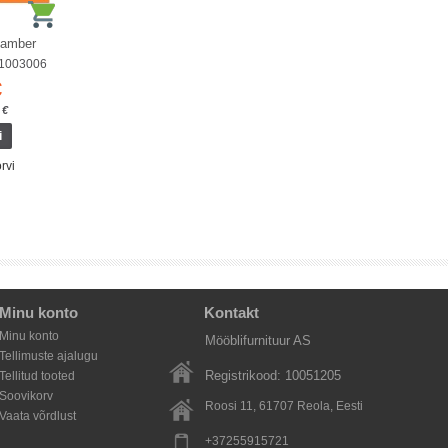
klamber
01003006
€
 €
rvi
Minu konto
Kontakt
Minu konto
Mööblifurnituur AS
Tellimuste ajalugu
Registrikood: 10051205
Tellitud tooted
Soovikorv
Roosi 11, 61707
Reola
, Eesti
Vaata võrdlust
+37255915721