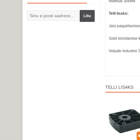
Materjal: plastik
Telli lisaks:
Liitu
Jala paigaldamise 
Sokli kinnitamise
Volpato Industrie S
TELLI LISAKS