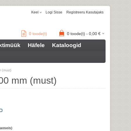
Keel
Logi Sisse
Registreeru Kasutajaks
0
toode(t)
0
toode(t) -
0,00
€
ktimüük
Häfele
Kataloogid
m (must)
100 mm (must)
aoseis)