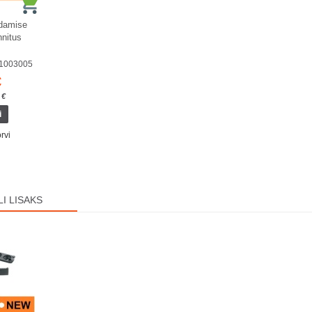
ldamise
nnitus
01003005
€
 €
rvi
I LISAKS