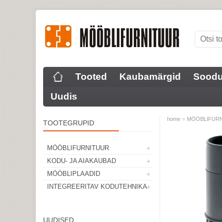
Tooted
Kaubamärgid
Sood
Uudis
»
home
MÖÖBLIFUR
TOOTEGRUPID
Laos
MÖÖBLIFURNITUUR
KODU- JA AIAKAUBAD
MÖÖBLIPLAADID
INTEGREERITAV KODUTEHNIKA
UUDISED