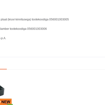
plaat (kruvi kinnitusega) tootekoodiga
056001003005
 klamber tootekoodiga
056001003006
.p.A.