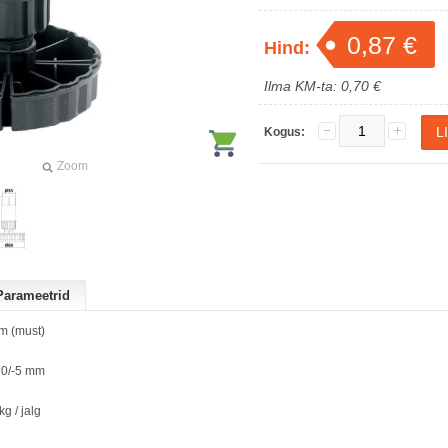
0,87 €
Hind:
Ilma KM-ta: 0,70 €
Kogus:
Zoom
Parameetrid
m (must)
20/-5 mm
g / jalg