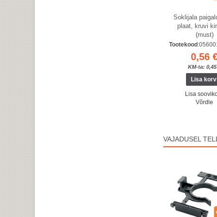
Soklijala paiga
plaat, kruvi ki
(must)
Tootekood
:0560
0,56 
KM-ta: 0,45
Lisa sooviko
Võrdle
VAJADUSEL TELL