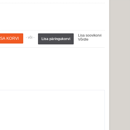
Lisa soovikorvi
- või -
Lisa päringukorvi
Võrdle