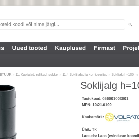
us
Uued tooted
Kauplused
Firmast
Proje
»
»
»
NITUUR
11. Kapijalad, rullikud, sokkel
11.4 Sokli jalad ja korrigeerijad
Soklijalg h=100 m
Soklijalg h=
Tootekood:
056001003001
MPN:
10\21.0100
Kaubamärk:
Ühik:
TK
Laoseis:
Laos (esinduste koondl